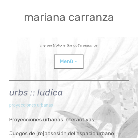
Zum
Inhalt
mariana carranza
springen
my portfolio is the cat’s pajamas
Menü
actual
urbs :: ludica
videos
mariana
5.
proyecciones urbanas
Dezember
workshops
Proyecciones urbanas interactivas:
2012
Child-
Juegos de [re]posesión del espacio urbano
bio
Menü
auskla