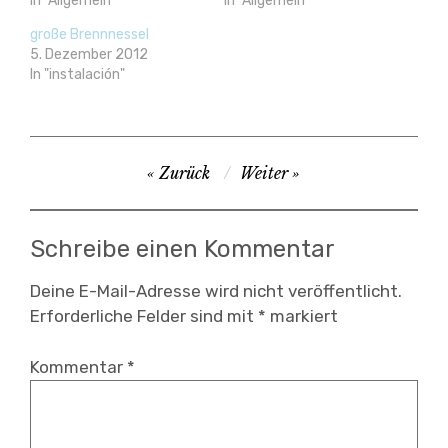
In "Allgemein"
In "Allgemein"
große Brennnessel
5. Dezember 2012
In "instalación"
audioviasual
Beitragsnavigation
Zurück
Weiter
,
experimental
,
Schreibe einen Kommentar
instalación
,
Deine E-Mail-Adresse wird nicht veröffentlicht.
Erforderliche Felder sind mit
*
markiert
interactivo
,
Kommentar
*
open
source
,