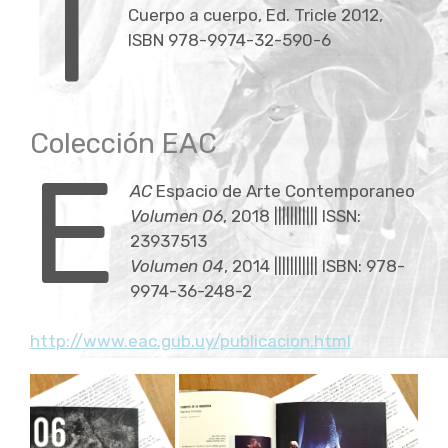
T
Cuerpo a cuerpo, Ed. Tricle 2012,
press
ISBN 978-9974-32-590-6
portfolio | CV
Child-
about
Menü
auskla
Colección EAC
E
contact
AC
Espacio de Arte Contemporaneo
Volumen 06
, 2018 ||||||||||| ISSN:
23937513
Volumen 04
, 2014 ||||||||||| ISBN: 978-
9974-36-248-2
http://www.eac.gub.uy/publicacion.html