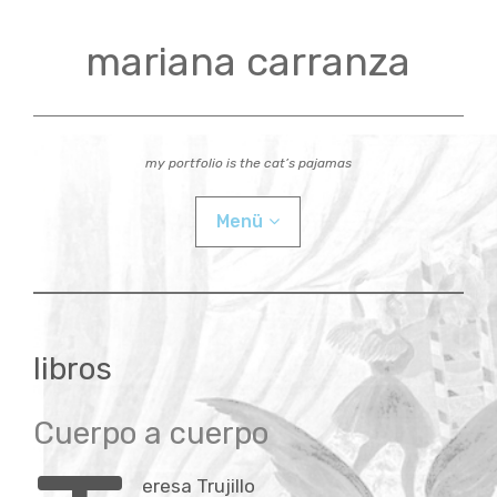
Zum
Inhalt
mariana carranza
springen
my portfolio is the cat’s pajamas
Menü
actual
libros
videos
Cuerpo a cuerpo
workshops
Child-
bio
Menü
eresa Trujillo
auskla