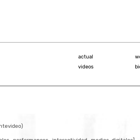
actual
w
videos
bi
ntevideo)