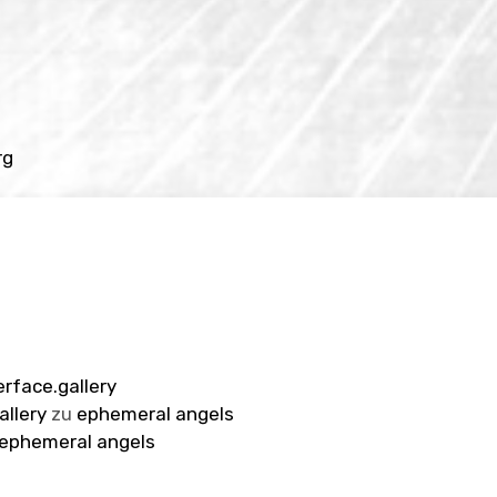
rg
erface.gallery
allery
zu
ephemeral angels
ephemeral angels