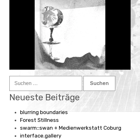
Child-
about
Menü
auskla
contact
Suchen
nach:
Neueste Beiträge
blurring boundaries
Forest Stillness
swarm::swan + Medienwerkstatt Coburg
interface.gallery