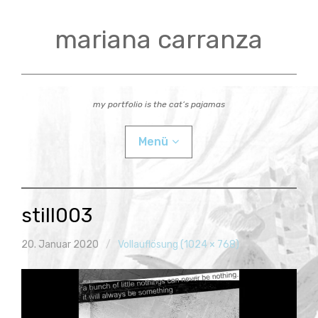
Zum
Inhalt
mariana carranza
springen
my portfolio is the cat’s pajamas
Menü
actual
still003
videos
20. Januar 2020
Vollauflösung (1024 × 768)
workshops
Child-
bio
Menü
auskla