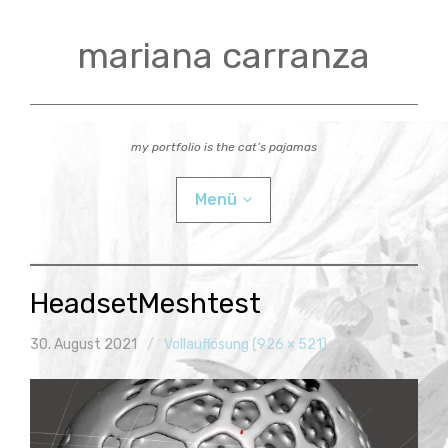
Zum
Inhalt
mariana carranza
springen
my portfolio is the cat’s pajamas
Menü
actual
HeadsetMeshtest
videos
30. August 2021
Vollauflösung (926 × 521)
workshops
Child-
bio
Menü
auskla