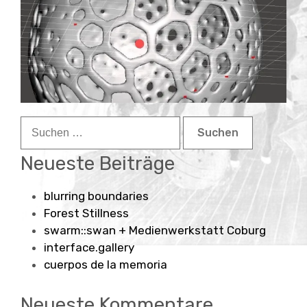
Child-
about
Menü
auskla
contact
Suchen
nach:
Neueste Beiträge
blurring boundaries
Forest Stillness
swarm::swan + Medienwerkstatt Coburg
interface.gallery
cuerpos de la memoria
Neueste Kommentare