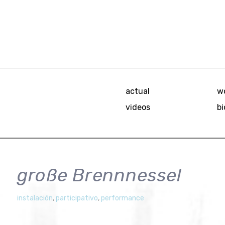
actual
w
videos
bi
große Brennnessel
mariana
5.
instalación
,
participativo
,
performance
Dezember