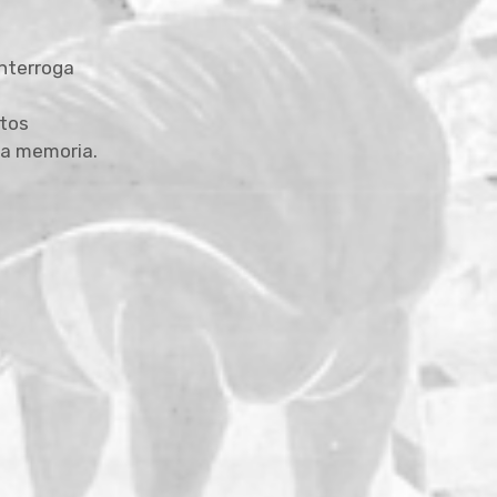
nterroga
etos
la memoria.