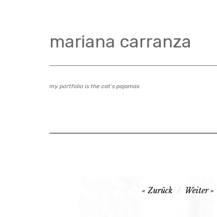
Zum
Inhalt
springen
mariana carranza
my portfolio is the cat’s pajamas
Beitragsnavigation
Zurück
Weiter