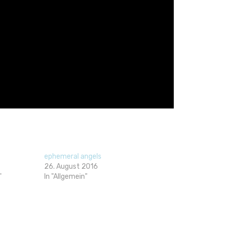
ephemeral angels
26. August 2016
"
In "Allgemein"