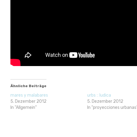
Ähnliche Beiträge
mares y malabares
urbs :: ludica
5. Dezember 2012
5. Dezember 2012
In "Allgemein"
In "proyecciones urbanas