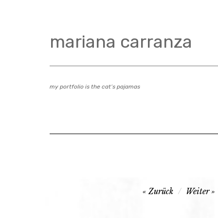
Zum
Inhalt
springen
mariana carranza
my portfolio is the cat’s pajamas
Beitragsnavigation
Zurück
Weiter