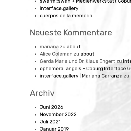
swarm::swan + Medienwerkstatt Cobu
interface.gallery
cuerpos de la memoria
Neueste Kommentare
mariana
zu
about
Alice Coleman
zu
about
Gerda Maria und Dr. Klaus Engert
zu
int
ephemeral angels – Coburg Interface G
interface.gallery | Mariana Carranza
zu
Archiv
Juni 2026
November 2022
Juli 2021
Januar 2019