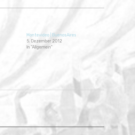
Montevideo | BuenosAires
5. Dezember 2012
In "Allgemein"