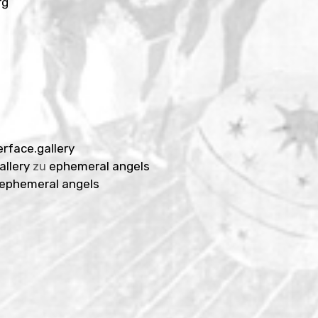
rg
erface.gallery
allery
zu
ephemeral angels
ephemeral angels