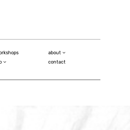
orkshops
about
o
contact