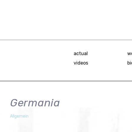
actual
w
videos
bi
Germania
mariana
5.
Allgemein
Dezember