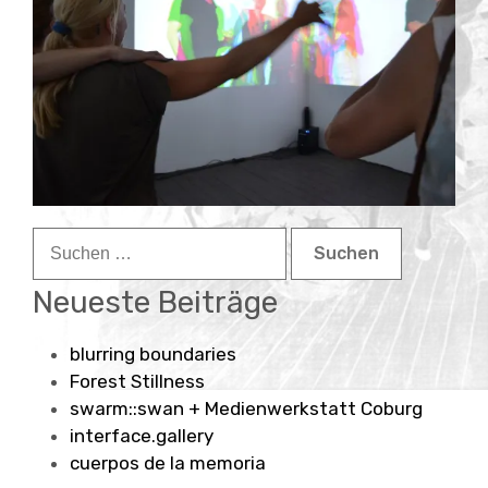
Child-
about
Menü
auskla
contact
Suchen
nach:
Neueste Beiträge
blurring boundaries
Forest Stillness
swarm::swan + Medienwerkstatt Coburg
interface.gallery
cuerpos de la memoria