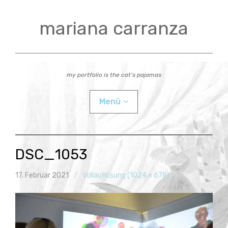
Zum
Inhalt
mariana carranza
springen
my portfolio is the cat’s pajamas
Menü
actual
DSC_1053
videos
17. Februar 2021
Vollauflösung (1024 × 678)
workshops
Child-
bio
Menü
auskla