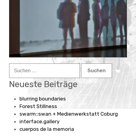
Child-
about
Menü
auskla
contact
Suchen
nach:
Neueste Beiträge
blurring boundaries
Forest Stillness
swarm::swan + Medienwerkstatt Coburg
interface.gallery
cuerpos de la memoria