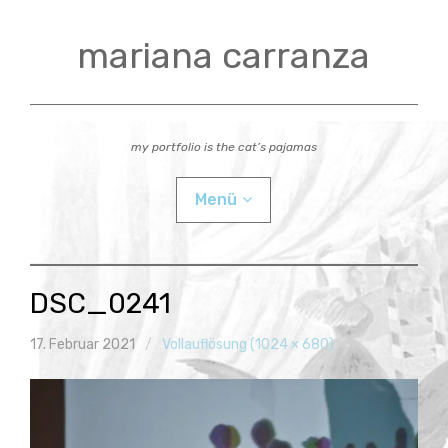
Zum
Inhalt
mariana carranza
springen
my portfolio is the cat’s pajamas
Menü
actual
DSC_0241
videos
17. Februar 2021
Vollauflösung (1024 × 680)
workshops
Child-
bio
Menü
auskla