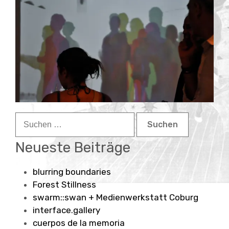
Child-
about
Menü
auskla
contact
Suchen
nach:
Neueste Beiträge
blurring boundaries
Forest Stillness
swarm::swan + Medienwerkstatt Coburg
interface.gallery
cuerpos de la memoria