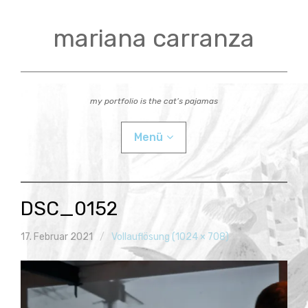
Zum
Inhalt
mariana carranza
springen
my portfolio is the cat’s pajamas
Menü
actual
DSC_0152
videos
17. Februar 2021
Vollauflösung (1024 × 708)
workshops
Child-
bio
Menü
auskla