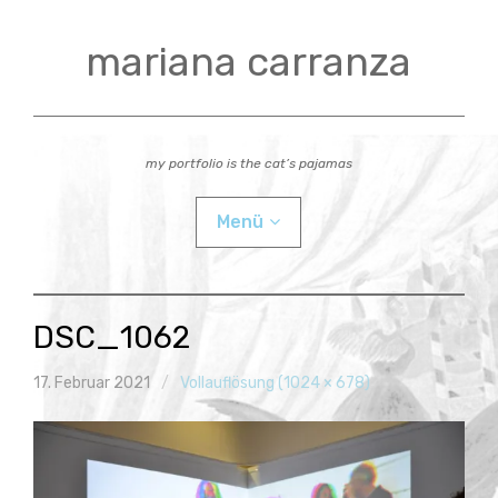
Zum
Inhalt
mariana carranza
springen
my portfolio is the cat’s pajamas
Menü
actual
DSC_1062
videos
17. Februar 2021
Vollauflösung (1024 × 678)
workshops
Child-
bio
Menü
auskla