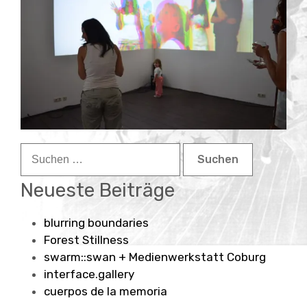
Child-
about
Menü
auskla
contact
Suchen
nach:
Neueste Beiträge
blurring boundaries
Forest Stillness
swarm::swan + Medienwerkstatt Coburg
interface.gallery
cuerpos de la memoria