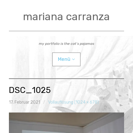
Zum
Inhalt
mariana carranza
springen
my portfolio is the cat’s pajamas
Menü
actual
DSC_1025
videos
17. Februar 2021
Vollauflösung (1024 × 678)
workshops
Child-
bio
Menü
auskla