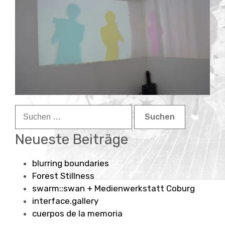
Child-
about
Menü
auskla
contact
Suchen
nach:
Neueste Beiträge
blurring boundaries
Forest Stillness
swarm::swan + Medienwerkstatt Coburg
interface.gallery
cuerpos de la memoria